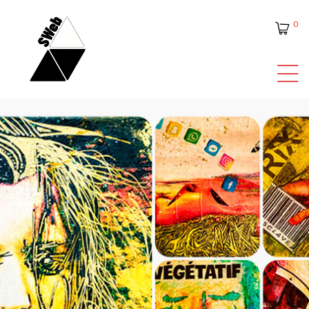
0
ente