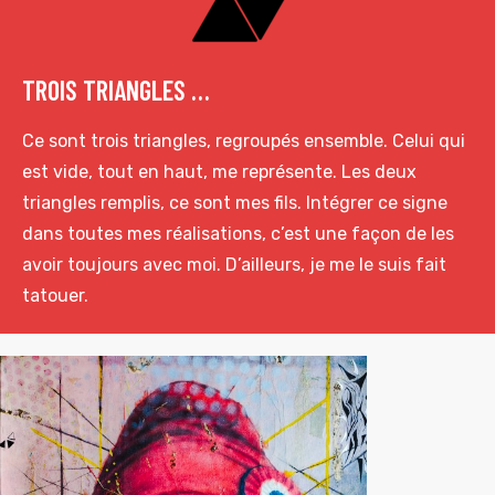
TROIS TRIANGLES …
Ce sont trois triangles, regroupés ensemble. Celui qui
est vide, tout en haut, me représente. Les deux
triangles remplis, ce sont mes fils. Intégrer ce signe
dans toutes mes réalisations, c’est une façon de les
avoir toujours avec moi. D’ailleurs, je me le suis fait
tatouer.