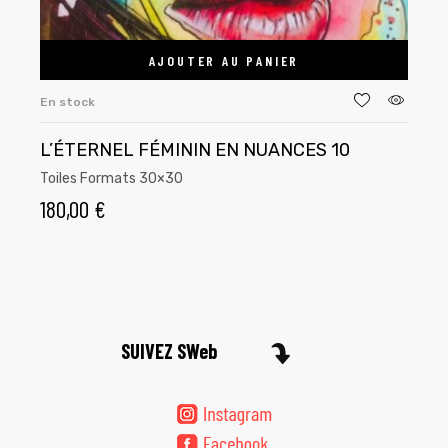
AJOUTER AU PANIER
En stock
E
L’ÉTERNEL FÉMININ EN NUANCES 10
Toiles Formats 30×30
T
180,00
€
1
SUIVEZ SWeb