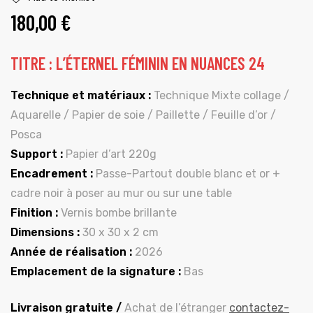
180,00
€
TITRE : L’ÉTERNEL FÉMININ EN NUANCES 24
Technique et matériaux :
Technique Mixte collage /
Aquarelle / Papier de soie / Paillette / Feuille d’or /
Posca
Support :
Papier d’art 220g
Encadrement :
Passe-Partout double blanc et or +
cadre noir à poser au mur ou sur une table
Finition :
Vernis bombe brillante
Dimensions :
30 x 30 x 2 cm
Année de réalisation :
2026
Emplacement de la signature :
Bas
Livraison gratuite /
Achat de l’étranger
contactez-