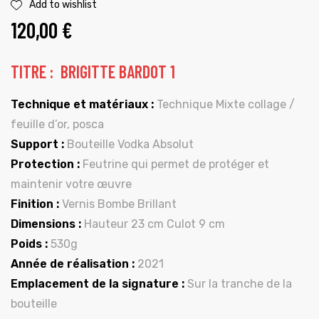
Add to wishlist
120,00
€
TITRE : BRIGITTE BARDOT 1
Technique et matériaux :
Technique Mixte collage /
feuille d’or, posca
Support :
Bouteille Vodka Absolut
Protection :
Feutrine qui permet de protéger et
maintenir votre œuvre
Finition :
Vernis Bombe Brillant
Dimensions :
Hauteur 23 cm Culot 9 cm
Poids :
530g
Année de réalisation :
2021
Emplacement de la signature :
Sur la tranche de la
bouteille