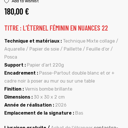
Add to wishlist
180,00
€
TITRE : L’ÉTERNEL FÉMININ EN NUANCES 22
Technique et matériaux :
Technique Mixte collage /
Aquarelle / Papier de soie / Paillette / Feuille d’or /
Posca
Support :
Papier d’art 220g
Encadrement :
Passe-Partout double blanc et or +
cadre noir à poser au mur ou sur une table
Finition :
Vernis bombe brillante
Dimensions :
30 x 30 x 2 cm
Année de réalisation :
2026
Emplacement de la signature :
Bas
Livraison gratuite /
Achat de l’étranger
contactez-