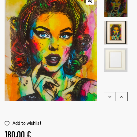
é
Add to wishlist
180,00
€