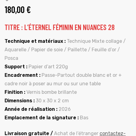
180,00
€
TITRE : L’ÉTERNEL FÉMININ EN NUANCES 28
Technique et matériaux :
Technique Mixte collage /
Aquarelle / Papier de soie / Paillette / Feuille d’or /
Posca
Support :
Papier d’art 220g
Encadrement :
Passe-Partout double blanc et or +
cadre noir à poser au mur ou sur une table
Finition :
Vernis bombe brillante
Dimensions :
30 x 30 x 2 cm
Année de réalisation :
2026
Emplacement de la signature :
Bas
Livraison gratuite /
Achat de l’étranger
contactez-