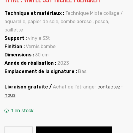
Technique et matériaux :
Technique Mixte collage /
aquarelle, papier de soie, bombe aérosol, posca,
paillette
Support :
vinyle 33t
Finition :
Vernis bombe
Dimensions :
30 cm
Année de réalisation :
2023
Emplacement de la signature :
Bas
Livraison gratuite /
Achat de l’étranger
contactez-
nous
1 en stock