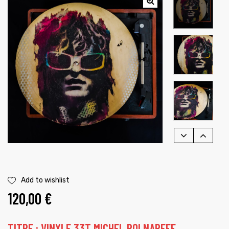
é
Add to wishlist
120,00
€
TITRE : VINYLE 33T MICHEL POLNAREFF