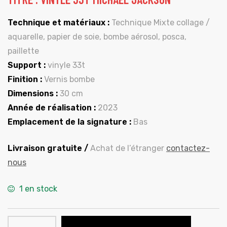
Technique et matériaux :
Technique Mixte collage /
aquarelle, papier de soie, bombe aérosol, posca,
paillette
Support :
vinyle 33t
Finition :
Vernis bombe
Dimensions :
30 cm
Année de réalisation :
2023
Emplacement de la signature :
Bas
Livraison gratuite /
Achat de l’étranger
contactez-
nous
1 en stock