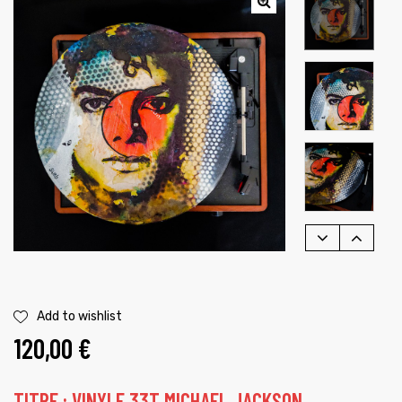
é
Add to wishlist
120,00
€
TITRE : VINYLE 33T MICHAEL JACKSON