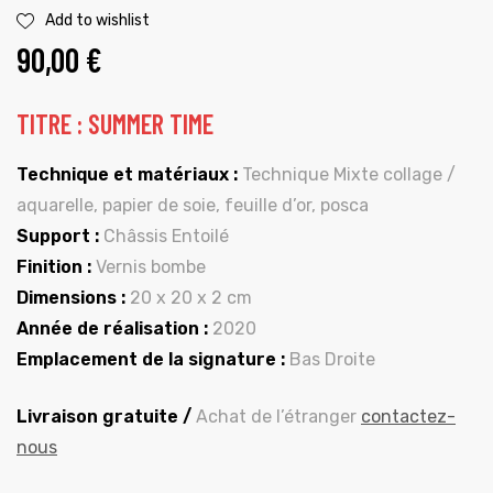
Add to wishlist
90,00
€
TITRE : SUMMER TIME
Technique et matériaux :
Technique Mixte collage /
aquarelle, papier de soie, feuille d’or, posca
Support :
Châssis Entoilé
Finition :
Vernis bombe
Dimensions :
20 x 20 x 2 cm
Année de réalisation :
2020
Emplacement de la signature :
Bas Droite
Livraison gratuite /
Achat de l’étranger
contactez-
nous