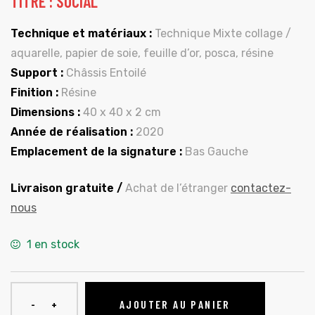
TITRE : SOCIAL
Technique et matériaux :
Technique Mixte collage /
aquarelle, papier de soie, feuille d’or, posca, résine
Support :
Châssis Entoilé
Finition :
Résine
Dimensions :
40 x 40 x 2 cm
Année de réalisation :
2020
Emplacement de la signature :
Bas Gauche
Livraison gratuite /
Achat de l’étranger
contactez-
nous
1 en stock
AJOUTER AU PANIER