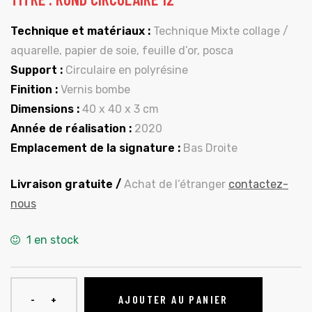
Technique et matériaux :
Technique Mixte collage /
aquarelle, papier de soie, feuille d’or, posca
Support :
Circulaire en polyrésine
Finition :
Vernis bombe
Dimensions :
40 x 40 x 3 cm
Année de réalisation :
2020
Emplacement de la signature :
Bas Droite
Livraison gratuite /
Achat de l’étranger
contactez-
nous
1 en stock
AJOUTER AU PANIER