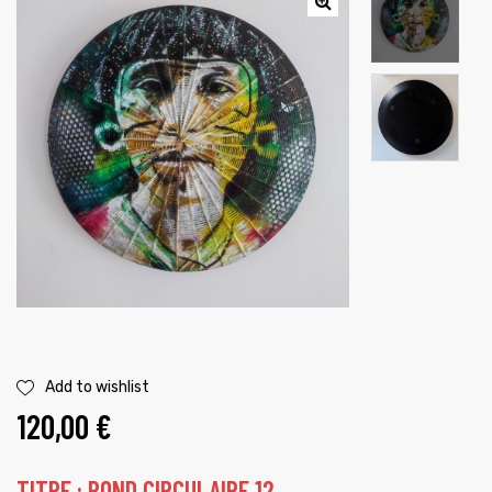
é
Add to wishlist
120,00
€
TITRE : ROND CIRCULAIRE 12