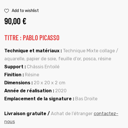
Add to wishlist
90,00
€
TITRE : PABLO PICASSO
Technique et matériaux :
Technique Mixte collage /
aquarelle, papier de soie, feuille d’or, posca, résine
Support :
Châssis Entoilé
Finition :
Résine
Dimensions :
20 x 20 x 2 cm
Année de réalisation :
2020
Emplacement de la signature :
Bas Droite
Livraison gratuite /
Achat de l’étranger
contactez-
nous