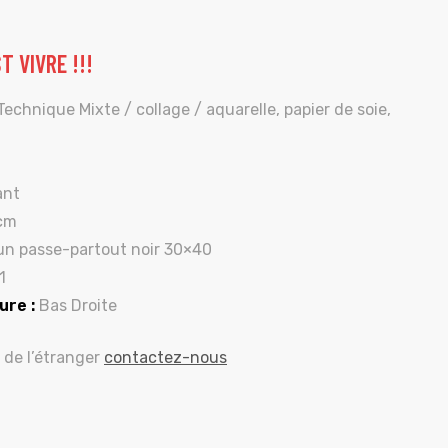
T VIVRE !!!
echnique Mixte / collage / aquarelle, papier de soie,
ant
 cm
un passe-partout noir 30×40
1
ure :
Bas Droite
 de l’étranger
contactez-nous