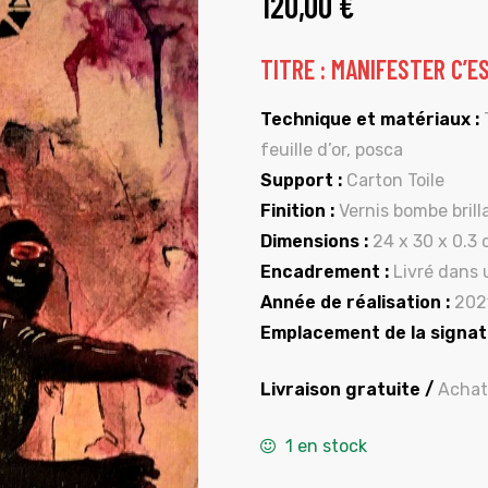
120,00
€
TITRE : MANIFESTER C’ES
Technique et matériaux :
T
feuille d’or, posca
Support :
Carton Toile
Finition :
Vernis bombe brill
Dimensions :
24 x 30 x 0.3
Encadrement :
Livré dans 
Année de réalisation :
202
Emplacement de la signat
Livraison gratuite /
Achat
1 en stock