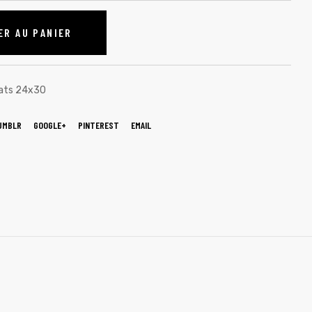
ER AU PANIER
mats 24x30
UMBLR
GOOGLE+
PINTEREST
EMAIL