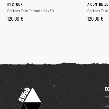
IM STUCK
A CONTRE JO
Cartons Toile Formats 24x30
Cartons Toil
120,00
€
120,00
€
C
Mo
Li