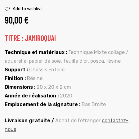
Add to wishlist
90,00
€
TITRE : JAMIROQUAI
Technique et matériaux :
Technique Mixte collage /
aquarelle, papier de soie, feuille d’or, posca, résine
Support :
Châssis Entoilé
Finition :
Résine
Dimensions :
20 x 20 x 2 cm
Année de réalisation :
2020
Emplacement de la signature :
Bas Droite
Livraison gratuite /
Achat de l’étranger
contactez-
nous