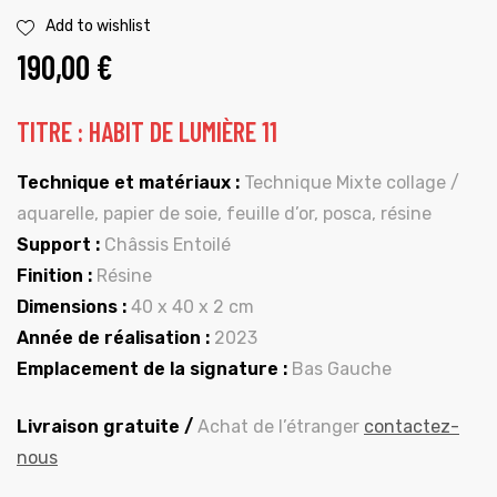
Add to wishlist
190,00
€
TITRE : HABIT DE LUMIÈRE 11
Technique et matériaux :
Technique Mixte collage /
aquarelle, papier de soie, feuille d’or, posca, résine
Support :
Châssis Entoilé
Finition :
Résine
Dimensions :
40 x 40 x 2 cm
Année de réalisation :
2023
Emplacement de la signature :
Bas Gauche
Livraison gratuite /
Achat de l’étranger
contactez-
nous