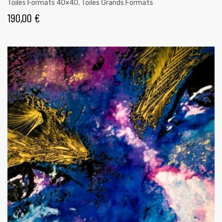
Toiles Formats 40×40
,
Toiles Grands Formats
190,00
€