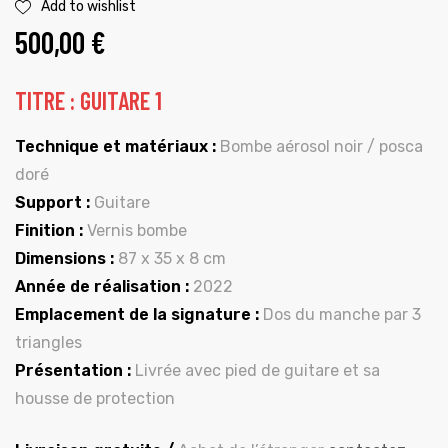
Add to wishlist
500,00
€
TITRE : GUITARE 1
Technique et matériaux :
Bombe aérosol noir / posca
doré
Support :
Guitare
Finition :
Vernis bombe
Dimensions :
87 x 35 x 8 cm
Année de réalisation :
2022
Emplacement de la signature :
Dos du manche par 3
triangles
Présentation :
Livrée avec pied de guitare et sa
housse de protection