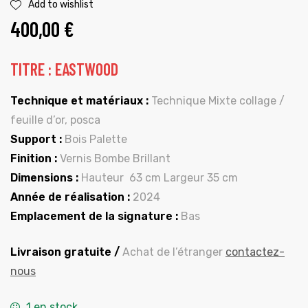
Add to wishlist
400,00
€
TITRE : EASTWOOD
Technique et matériaux :
Technique Mixte collage /
feuille d’or, posca
Support :
Bois Palette
Finition :
Vernis Bombe Brillant
Dimensions :
Hauteur 63 cm Largeur 35 cm
Année de réalisation :
2024
Emplacement de la signature :
Bas
Livraison gratuite /
Achat de l’étranger
contactez-
nous
1 en stock