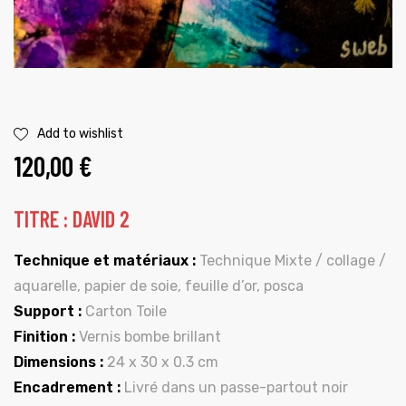
Add to wishlist
120,00
€
TITRE : DAVID 2
Technique et matériaux :
Technique Mixte / collage /
aquarelle, papier de soie, feuille d’or, posca
Support :
Carton Toile
Finition :
Vernis bombe brillant
Dimensions :
24 x 30 x 0.3 cm
Encadrement :
Livré dans un passe-partout noir